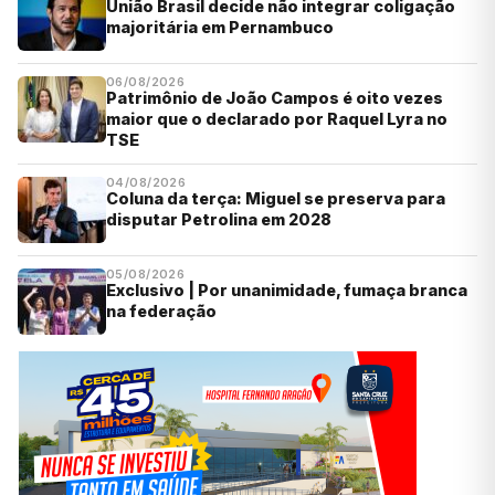
União Brasil decide não integrar coligação
majoritária em Pernambuco
06/08/2026
Patrimônio de João Campos é oito vezes
maior que o declarado por Raquel Lyra no
TSE
04/08/2026
Coluna da terça: Miguel se preserva para
disputar Petrolina em 2028
05/08/2026
Exclusivo | Por unanimidade, fumaça branca
na federação