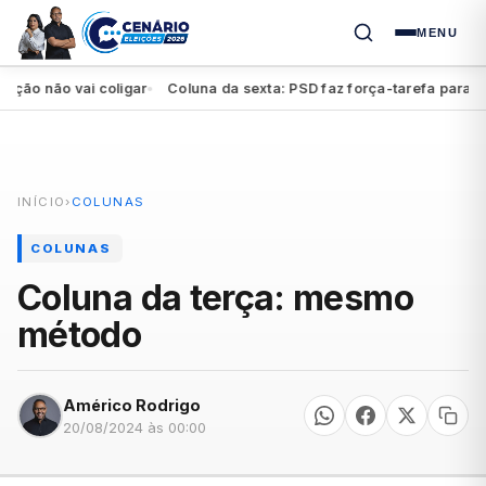
MENU
não vai coligar
Coluna da sexta: PSD faz força-tarefa para impuls
●
INÍCIO
›
COLUNAS
COLUNAS
Coluna da terça: mesmo
método
Américo Rodrigo
20/08/2024 às 00:00