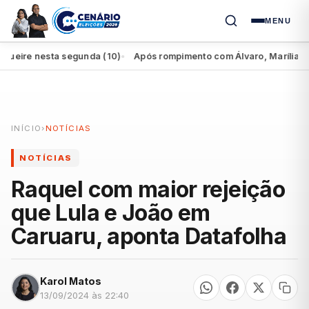
MENU
re nesta segunda (10)
Após rompimento com Álvaro, Marília perde 
●
INÍCIO
›
NOTÍCIAS
NOTÍCIAS
Raquel com maior rejeição
que Lula e João em
Caruaru, aponta Datafolha
Karol Matos
13/09/2024 às 22:40