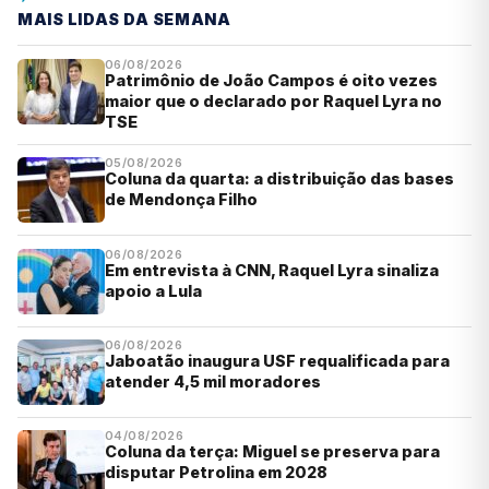
MAIS LIDAS DA SEMANA
06/08/2026
Patrimônio de João Campos é oito vezes
maior que o declarado por Raquel Lyra no
TSE
05/08/2026
Coluna da quarta: a distribuição das bases
de Mendonça Filho
06/08/2026
Em entrevista à CNN, Raquel Lyra sinaliza
apoio a Lula
06/08/2026
Jaboatão inaugura USF requalificada para
atender 4,5 mil moradores
04/08/2026
Coluna da terça: Miguel se preserva para
disputar Petrolina em 2028