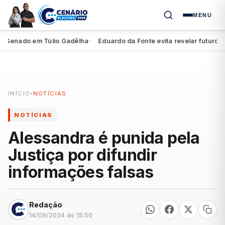
MENU
Senado em Túlio Gadêlha
Eduardo da Fonte evita revelar futuro de M
●
INÍCIO
›
NOTÍCIAS
NOTÍCIAS
Alessandra é punida pela
Justiça por difundir
informações falsas
Redação
14/09/2024 às 15:50