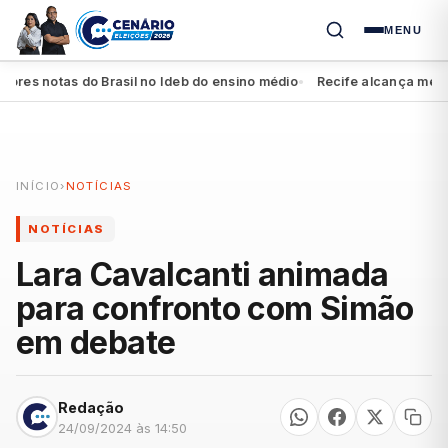
MENU
es notas do Brasil no Ideb do ensino médio
Recife alcança melhor r
●
INÍCIO
›
NOTÍCIAS
NOTÍCIAS
Lara Cavalcanti animada
para confronto com Simão
em debate
Redação
24/09/2024 às 14:50