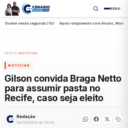
MENU
ueire nesta segunda (10)
Após rompimento com Álvaro, Marília perd
●
INÍCIO
›
NOTÍCIAS
NOTÍCIAS
Gilson convida Braga Netto
para assumir pasta no
Recife, caso seja eleito
Redação
26/09/2024 às 20:00