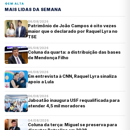
EM ALTA
MAIS LIDAS DA SEMANA
06/08/2026
Patrimônio de João Campos é oito vezes
maior que o declarado por Raquel Lyra no
TSE
05/08/2026
Coluna da quarta: a distribuição das bases
de Mendonça Filho
06/08/2026
Em entrevista à CNN, Raquel Lyra sinaliza
apoio a Lula
06/08/2026
Jaboatão inaugura USF requalificada para
atender 4,5 mil moradores
04/08/2026
Coluna da terça: Miguel se preserva para