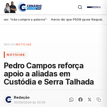
MENU
s: “não cumpre a palavra”
Aécio diz que PSDB apoia Raquel, mas fe
●
INÍCIO
›
NOTÍCIAS
NOTÍCIAS
Pedro Campos reforça
apoio a aliadas em
Custódia e Serra Talhada
Redação
30/09/2024 às 20:30