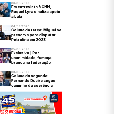
06/08/2026
Em entrevista à CNN,
Raquel Lyra sinaliza apoio
a Lula
04/08/2026
Coluna da terça: Miguel se
preserva para disputar
Petrolina em 2028
05/08/2026
Exclusivo | Por
unanimidade, fumaça
branca na federação
03/08/2026
Coluna da segunda:
Fernando Dueire segue
caminho da coerência