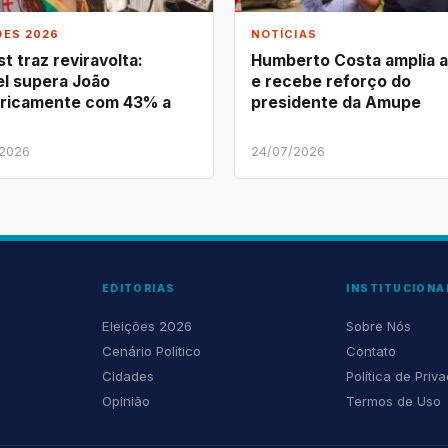
ÕES 2026
NOTÍCIAS
t traz reviravolta:
Humberto Costa amplia 
l supera João
e recebe reforço do
ricamente com 43% a
presidente da Amupe
/2026
24/07/2026
EDITORIAS
INSTITUCIONA
Eleições 2026
Sobre Nós
Cenário Político
Contato
Cidades
Política de Priv
Opinião
Termos de Uso