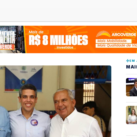
EM 
MAI