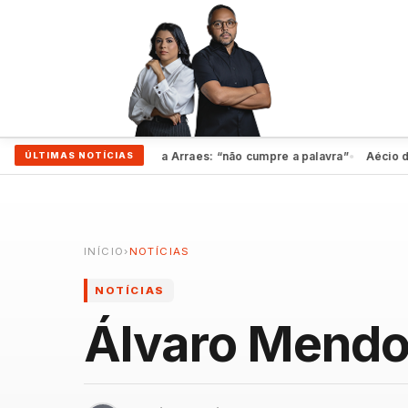
orto rompem com Marília Arraes: “não cumpre a palavra”
Aécio diz qu
ÚLTIMAS NOTÍCIAS
●
INÍCIO
›
NOTÍCIAS
NOTÍCIAS
Álvaro Mendo