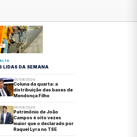
ALTA
S LIDAS DA SEMANA
05/08/2026
Coluna da quarta: a
distribuição das bases de
Mendonça Filho
06/08/2026
Patrimônio de João
Campos é oito vezes
maior que o declarado por
Raquel Lyra no TSE