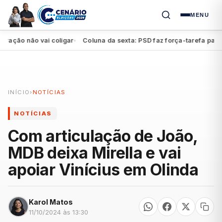
MENU
ão não vai coligar
Coluna da sexta: PSD faz força-tarefa para imp
●
INÍCIO
›
NOTÍCIAS
NOTÍCIAS
Com articulação de João,
MDB deixa Mirella e vai
apoiar Vinícius em Olinda
Karol Matos
11/10/2024 às 13:30