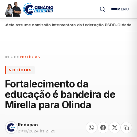
MENU
Aécio assume comissão interventora da federação PSDB-Cidadania em
INÍCIO
›
NOTÍCIAS
NOTÍCIAS
Fortalecimento da
educação é bandeira de
Mirella para Olinda
Redação
21/10/2024 às 21:25