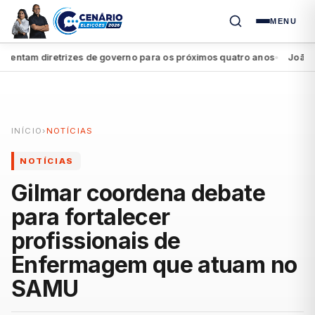
MENU
tam diretrizes de governo para os próximos quatro anos
João Camp
●
INÍCIO
›
NOTÍCIAS
NOTÍCIAS
Gilmar coordena debate
para fortalecer
profissionais de
Enfermagem que atuam no
SAMU