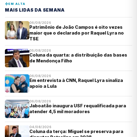
EM ALTA
MAIS LIDAS DA SEMANA
06/08/2026
Patrimônio de João Campos é oito vezes
maior que o declarado por Raquel Lyra no
TSE
05/08/2026
Coluna da quarta: a distribuição das bases
de Mendonça Filho
06/08/2026
Em entrevista à CNN, Raquel Lyra sinaliza
apoio a Lula
06/08/2026
Jaboatão inaugura USF requalificada para
atender 4,5 mil moradores
04/08/2026
Coluna da terça: Miguel se preserva para