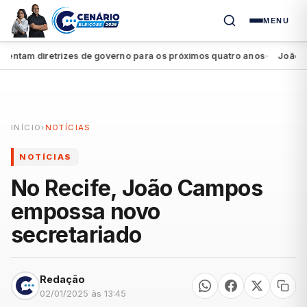
MENU
tam diretrizes de governo para os próximos quatro anos
João Campo
●
INÍCIO
›
NOTÍCIAS
NOTÍCIAS
No Recife, João Campos
empossa novo
secretariado
Redação
02/01/2025 às 13:45