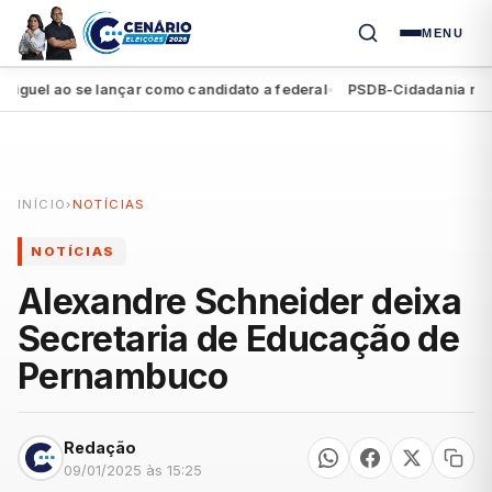
MENU
el ao se lançar como candidato a federal
PSDB-Cidadania registra
●
INÍCIO
›
NOTÍCIAS
NOTÍCIAS
Alexandre Schneider deixa
Secretaria de Educação de
Pernambuco
Redação
09/01/2025 às 15:25