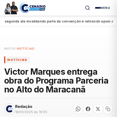
MENU
gunda ata invalidando parte da convenção e retirando apoio a Raque
INÍCIO
›
NOTÍCIAS
NOTÍCIAS
Victor Marques entrega
obra do Programa Parceria
no Alto do Maracanã
Redação
18/01/2025 às 19:55