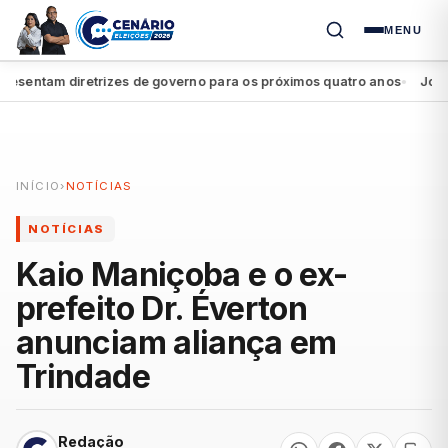
MENU
sentam diretrizes de governo para os próximos quatro anos
João Ca
●
INÍCIO
›
NOTÍCIAS
NOTÍCIAS
Kaio Maniçoba e o ex-
prefeito Dr. Éverton
anunciam aliança em
Trindade
Redação