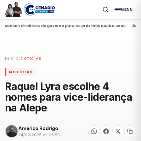
MENU
entam diretrizes de governo para os próximos quatro anos
João Cam
●
INÍCIO
›
NOTÍCIAS
NOTÍCIAS
Raquel Lyra escolhe 4
nomes para vice-liderança
na Alepe
Américo Rodrigo
24/02/2025 às 06:50