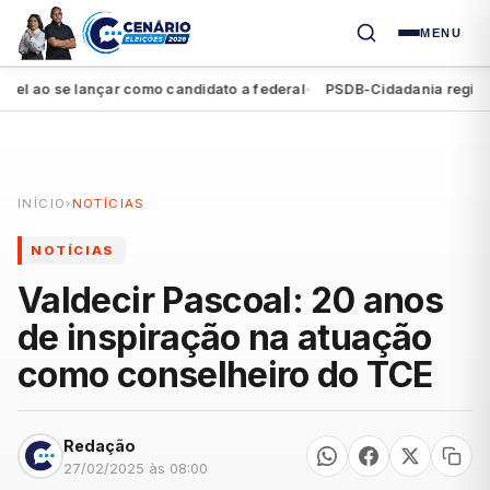
MENU
o se lançar como candidato a federal
PSDB-Cidadania registra seg
●
INÍCIO
›
NOTÍCIAS
NOTÍCIAS
Valdecir Pascoal: 20 anos
de inspiração na atuação
como conselheiro do TCE
Redação
27/02/2025 às 08:00