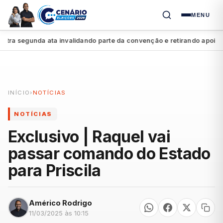
MENU
a segunda ata invalidando parte da convenção e retirando apoio a Ra
INÍCIO
›
NOTÍCIAS
NOTÍCIAS
Exclusivo | Raquel vai
passar comando do Estado
para Priscila
Américo Rodrigo
11/03/2025 às 10:15