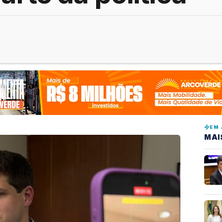
EM 
MAI