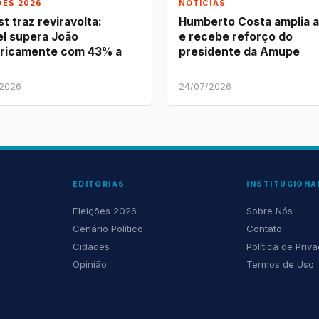
ÕES 2026
NOTÍCIAS
t traz reviravolta:
Humberto Costa amplia 
l supera João
e recebe reforço do
ricamente com 43% a
presidente da Amupe
/2026
24/07/2026
EDITORIAS
INSTITUCIONA
Eleições 2026
Sobre Nós
Cenário Político
Contato
Cidades
Política de Priv
Opinião
Termos de Uso