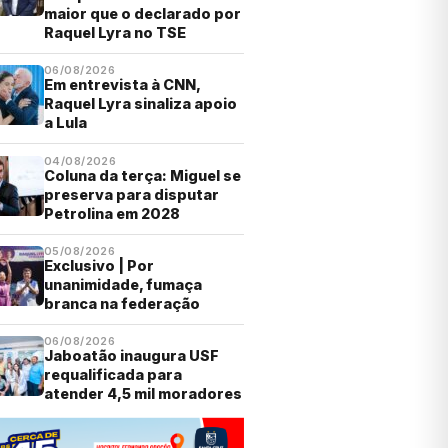
maior que o declarado por
Raquel Lyra no TSE
06/08/2026
Em entrevista à CNN,
Raquel Lyra sinaliza apoio
a Lula
04/08/2026
Coluna da terça: Miguel se
preserva para disputar
Petrolina em 2028
05/08/2026
Exclusivo | Por
unanimidade, fumaça
branca na federação
06/08/2026
Jaboatão inaugura USF
requalificada para
atender 4,5 mil moradores