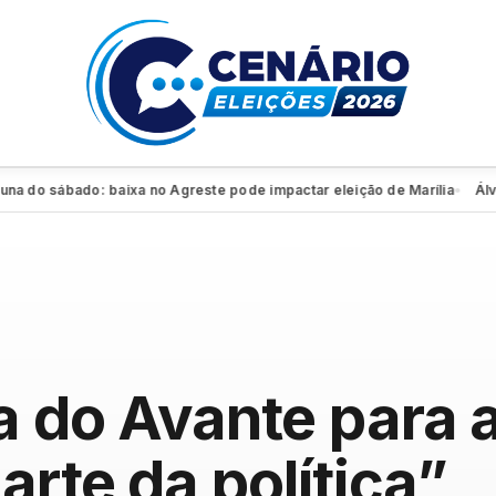
 sábado: baixa no Agreste pode impactar eleição de Marília
Álvaro e 
●
a do Avante para 
arte da política”