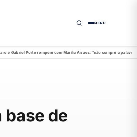
MENU
Gabriel Porto rompem com Marília Arraes: “não cumpre a palavra”
Aéc
●
a base de