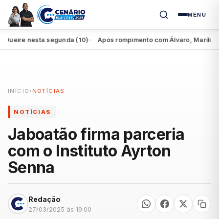
MENU
ire nesta segunda (10)
Após rompimento com Álvaro, Marília perde
●
INÍCIO
›
NOTÍCIAS
NOTÍCIAS
Jaboatão firma parceria
com o Instituto Ayrton
Senna
Redação
27/03/2025 às 19:00