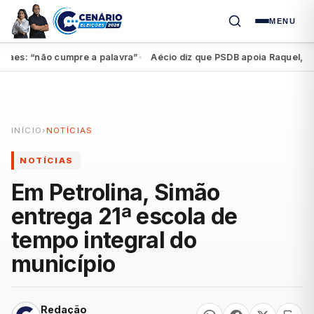
MENU
s: “não cumpre a palavra”
Aécio diz que PSDB apoia Raquel, mas fe
●
INÍCIO
›
NOTÍCIAS
NOTÍCIAS
Em Petrolina, Simão
entrega 21ª escola de
tempo integral do
município
Redação