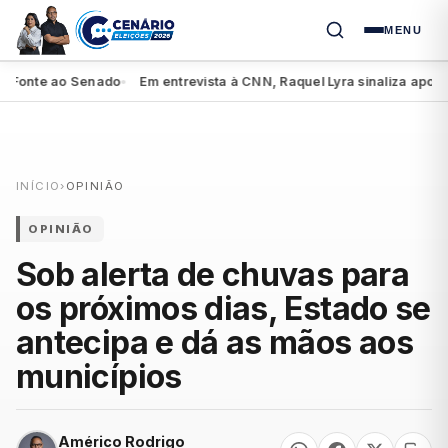
MENU
onte ao Senado
Em entrevista à CNN, Raquel Lyra sinaliza apoio a L
●
INÍCIO
›
OPINIÃO
OPINIÃO
Sob alerta de chuvas para
os próximos dias, Estado se
antecipa e dá as mãos aos
municípios
Américo Rodrigo