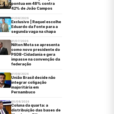
pontua em 48% contra
42% de João Campos
01/08/2026
Exclusivo | Raquel escolhe
Eduardo da Fonte para a
segunda vaga na chapa
31/07/2026
Nilton Mota se apresenta
como novo presidente do
PSDB-Cidadania e gera
impasse na convenção da
federação
01/08/2026
União Brasil decide não
integrar coligação
majoritária em
Pernambuco
05/08/2026
Coluna da quarta: a
distribuição das bases de