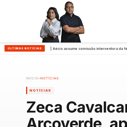
o a Raquel
Exclusivo | Aécio assume comissão interventora da feder
ÚLTIMAS NOTÍCIAS
●
INÍCIO
›
NOTÍCIAS
NOTÍCIAS
Zeca Cavalca
Arcoverde, a