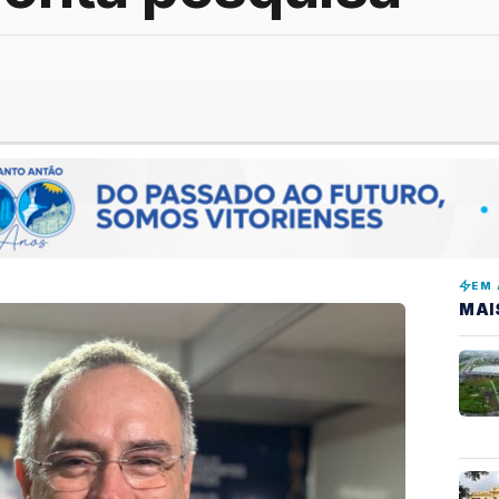
EM 
MAI