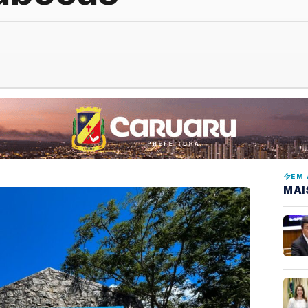
EM 
MAI