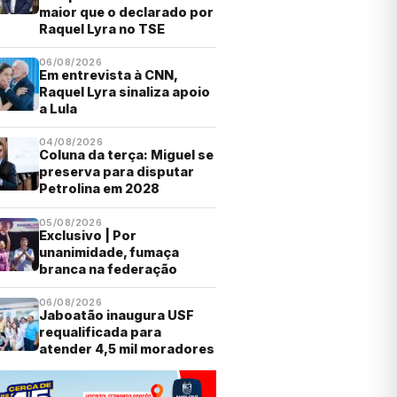
maior que o declarado por
Raquel Lyra no TSE
06/08/2026
Em entrevista à CNN,
Raquel Lyra sinaliza apoio
a Lula
04/08/2026
Coluna da terça: Miguel se
preserva para disputar
Petrolina em 2028
05/08/2026
Exclusivo | Por
unanimidade, fumaça
branca na federação
06/08/2026
Jaboatão inaugura USF
requalificada para
atender 4,5 mil moradores