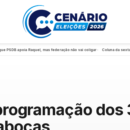
apoia Raquel, mas federação não vai coligar
Coluna da sexta: PSD faz
●
 programação dos
Tabocas