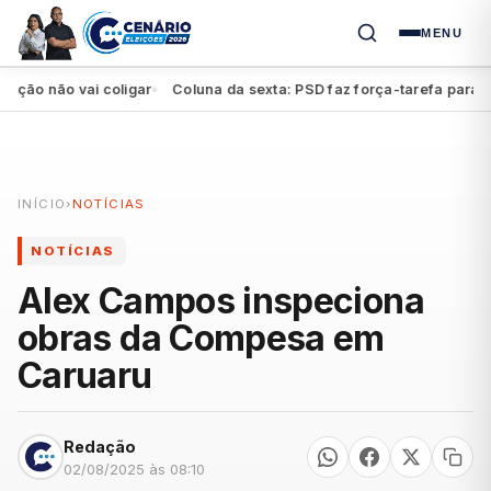
MENU
 não vai coligar
Coluna da sexta: PSD faz força-tarefa para impul
●
INÍCIO
›
NOTÍCIAS
NOTÍCIAS
Alex Campos inspeciona
obras da Compesa em
Caruaru
Redação
02/08/2025 às 08:10