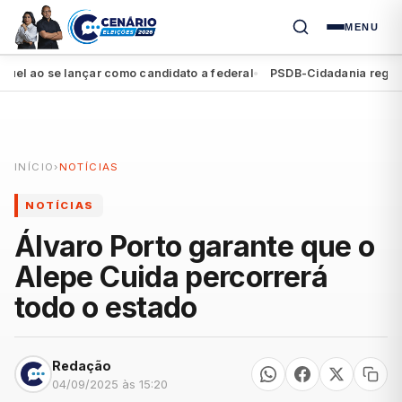
MENU
ao se lançar como candidato a federal
PSDB-Cidadania registra se
●
INÍCIO
›
NOTÍCIAS
NOTÍCIAS
Álvaro Porto garante que o
Alepe Cuida percorrerá
todo o estado
Redação
04/09/2025 às 15:20