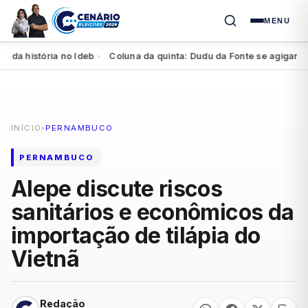
MENU
 história no Ideb
Coluna da quinta: Dudu da Fonte se agiganta na r
●
INÍCIO
›
PERNAMBUCO
PERNAMBUCO
Alepe discute riscos
sanitários e econômicos da
importação de tilápia do
Vietnã
Redação