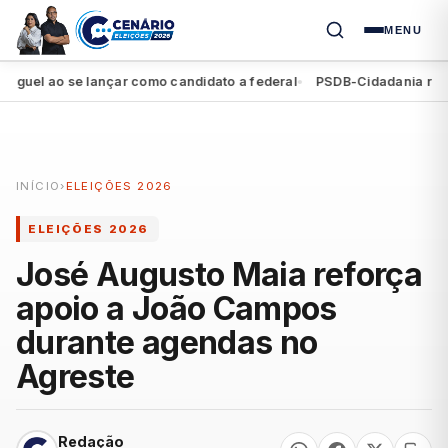
MENU
el ao se lançar como candidato a federal
PSDB-Cidadania registra
●
INÍCIO
›
ELEIÇÕES 2026
ELEIÇÕES 2026
José Augusto Maia reforça
apoio a João Campos
durante agendas no
Agreste
Redação