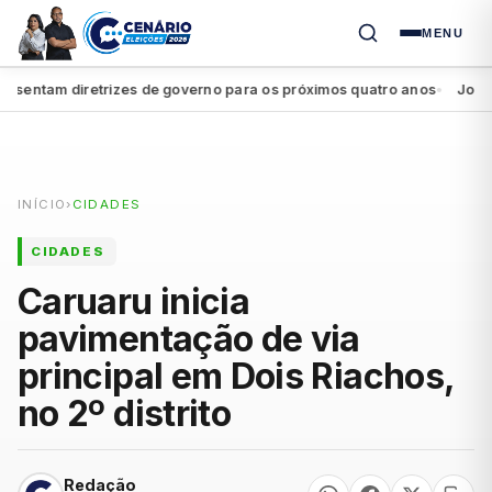
MENU
entam diretrizes de governo para os próximos quatro anos
João Cam
●
INÍCIO
›
CIDADES
CIDADES
Caruaru inicia
pavimentação de via
principal em Dois Riachos,
no 2º distrito
Redação