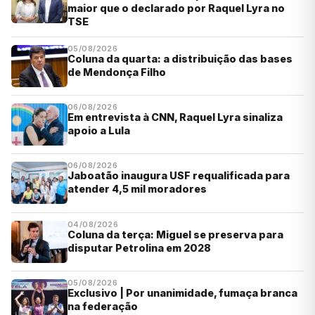
maior que o declarado por Raquel Lyra no
TSE
05/08/2026
Coluna da quarta: a distribuição das bases
de Mendonça Filho
06/08/2026
Em entrevista à CNN, Raquel Lyra sinaliza
apoio a Lula
06/08/2026
Jaboatão inaugura USF requalificada para
atender 4,5 mil moradores
04/08/2026
Coluna da terça: Miguel se preserva para
disputar Petrolina em 2028
05/08/2026
Exclusivo | Por unanimidade, fumaça branca
na federação