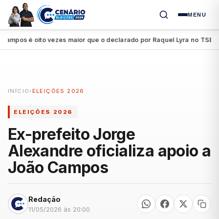
MENU
pos é oito vezes maior que o declarado por Raquel Lyra no TSE
Pe
●
INÍCIO
›
ELEIÇÕES 2026
ELEIÇÕES 2026
Ex-prefeito Jorge
Alexandre oficializa apoio a
João Campos
Redação
11/05/2026 às 20:00