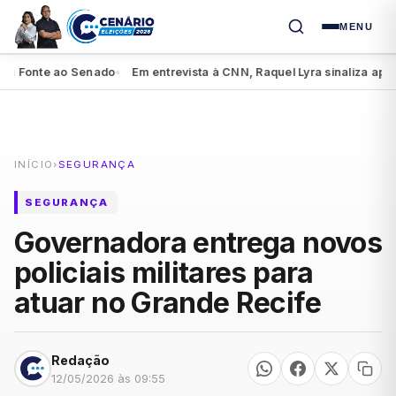
MENU
Fonte ao Senado
Em entrevista à CNN, Raquel Lyra sinaliza apoio a 
●
INÍCIO
›
SEGURANÇA
SEGURANÇA
Governadora entrega novos
policiais militares para
atuar no Grande Recife
Redação
12/05/2026 às 09:55