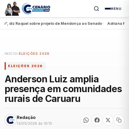
MENU
”, diz Raquel sobre projeto de Mendonça ao Senado
Adriana Ferrei
●
INÍCIO
›
ELEIÇÕES 2026
ELEIÇÕES 2026
Anderson Luiz amplia
presença em comunidades
rurais de Caruaru
Redação
13/05/2026 às 10:15