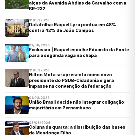
alças da Avenida Abdias de Carvalho com a
BR-232
31/07/2026
Datafolha: Raquel Lyra pontua em 48%
contra 42% de João Campos
01/08/2026
Exclusivo | Raquel escolhe Eduardo da Fonte
para a segunda vaga na chapa
31/07/2026
Nilton Mota se apresenta como novo
presidente do PSDB-Cidadania e gera
impasse na convenção da federação
01/08/2026
União Brasil decide não integrar coligação
majoritária em Pernambuco
05/08/2026
Coluna da quarta: a distribuição das bases
de Mendonça Filho