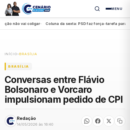
MENU
o não vai coligar
Coluna da sexta: PSD faz força-tarefa para impul
●
INÍCIO
›
BRASÍLIA
BRASÍLIA
Conversas entre Flávio
Bolsonaro e Vorcaro
impulsionam pedido de CPI
Redação
14/05/2026 às 16:40