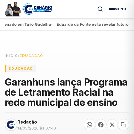
MENU
enado em Túlio Gadêlha
Eduardo da Fonte evita revelar futuro de Mi
●
INÍCIO
›
EDUCAÇÃO
EDUCAÇÃO
Garanhuns lança Programa
de Letramento Racial na
rede municipal de ensino
Redação
14/05/2026 às 07:40