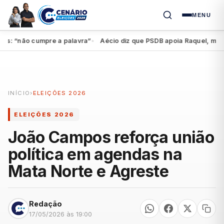
MENU
“não cumpre a palavra”
Aécio diz que PSDB apoia Raquel, mas feder
●
INÍCIO
›
ELEIÇÕES 2026
ELEIÇÕES 2026
João Campos reforça união
política em agendas na
Mata Norte e Agreste
Redação
17/05/2026 às 19:00