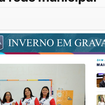
EM 
MAI