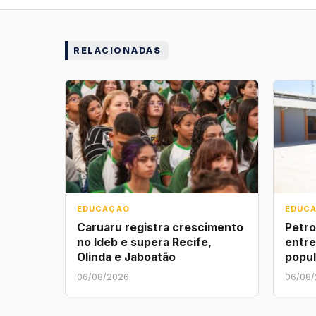
RELACIONADAS
EDUCAÇÃO
EDUC
Caruaru registra crescimento
Petro
no Ideb e supera Recife,
entre
Olinda e Jaboatão
popu
06/08/2026
06/08