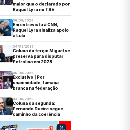
maior que o declarado por
Raquel Lyra no TSE
06/08/2026
Em entrevista à CNN,
Raquel Lyra sinaliza apoio
a Lula
04/08/2026
Coluna da terça: Miguel se
preserva para disputar
Petrolina em 2028
05/08/2026
Exclusivo | Por
unanimidade, fumaça
branca na federação
03/08/2026
Coluna da segunda:
Fernando Dueire segue
caminho da coerência