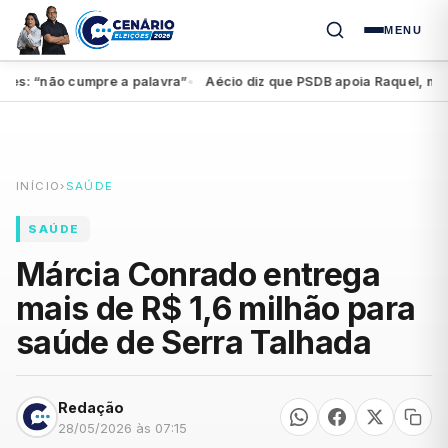
MENU
 “não cumpre a palavra”
Aécio diz que PSDB apoia Raquel, mas fede
●
INÍCIO
›
SAÚDE
SAÚDE
Márcia Conrado entrega
mais de R$ 1,6 milhão para
saúde de Serra Talhada
Redação
28/05/2026 às 07:15