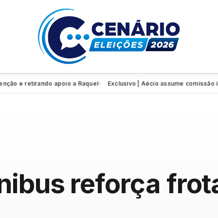
e retirando apoio a Raquel
Exclusivo | Aécio assume comissão interv
●
ibus reforça fro