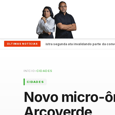
PSDB-Cidadania registra segunda ata invalidando parte da convenção 
ÚLTIMAS NOTÍCIAS
INÍCIO
›
CIDADES
CIDADES
Novo micro-ôn
Arcoverde