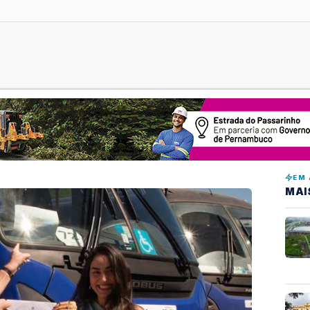
EM 
MAI