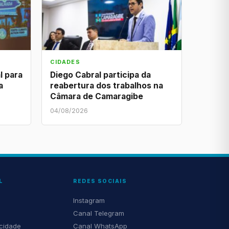
CIDADES
l para
Diego Cabral participa da
a
reabertura dos trabalhos na
Câmara de Camaragibe
04/08/2026
L
REDES SOCIAIS
Instagram
Canal Telegram
acidade
Canal WhatsApp