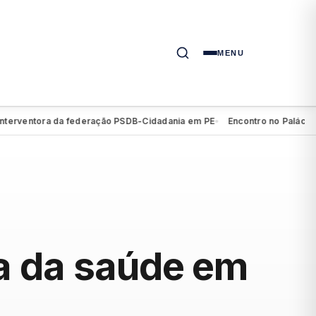
MENU
entora da federação PSDB-Cidadania em PE
Encontro no Palácio do C
●
ta da saúde em