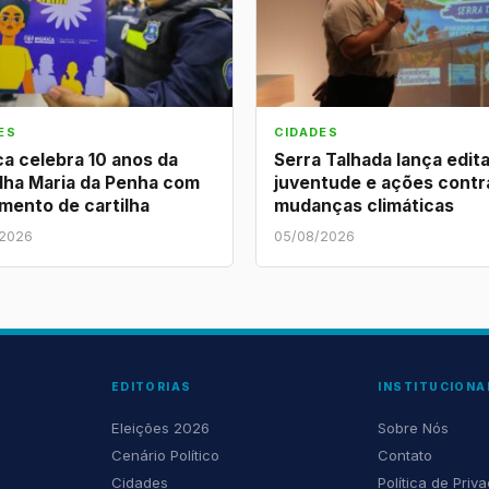
ES
CIDADES
ca celebra 10 anos da
Serra Talhada lança edita
lha Maria da Penha com
juventude e ações contr
mento de cartilha
mudanças climáticas
/2026
05/08/2026
EDITORIAS
INSTITUCIONA
Eleições 2026
Sobre Nós
Cenário Político
Contato
Cidades
Política de Priv