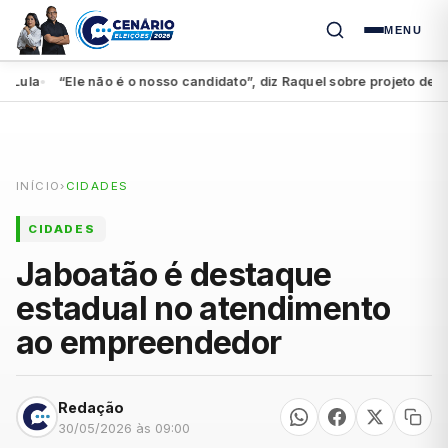
MENU
la
“Ele não é o nosso candidato”, diz Raquel sobre projeto de Me
●
INÍCIO
›
CIDADES
CIDADES
Jaboatão é destaque
estadual no atendimento
ao empreendedor
Redação
30/05/2026 às 09:00