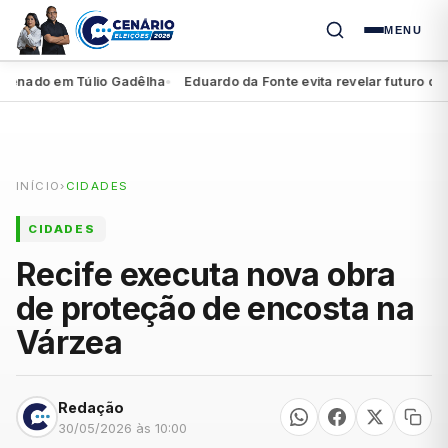
MENU
nado em Túlio Gadêlha
Eduardo da Fonte evita revelar futuro de Mig
●
INÍCIO
›
CIDADES
CIDADES
Recife executa nova obra
de proteção de encosta na
Várzea
Redação
30/05/2026 às 10:00