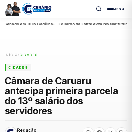
MENU
o Senado em Túlio Gadêlha
Eduardo da Fonte evita revelar futuro de
●
INÍCIO
›
CIDADES
CIDADES
Câmara de Caruaru
antecipa primeira parcela
do 13º salário dos
servidores
Redação