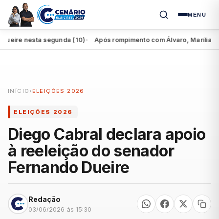
MENU
re nesta segunda (10)
Após rompimento com Álvaro, Marília perde 
●
INÍCIO
›
ELEIÇÕES 2026
ELEIÇÕES 2026
Diego Cabral declara apoio
à reeleição do senador
Fernando Dueire
Redação
03/06/2026 às 15:30