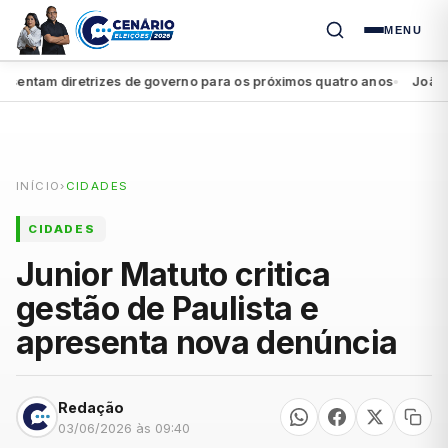
MENU
ntam diretrizes de governo para os próximos quatro anos
João Camp
●
INÍCIO
›
CIDADES
CIDADES
Junior Matuto critica
gestão de Paulista e
apresenta nova denúncia
Redação
03/06/2026 às 09:40