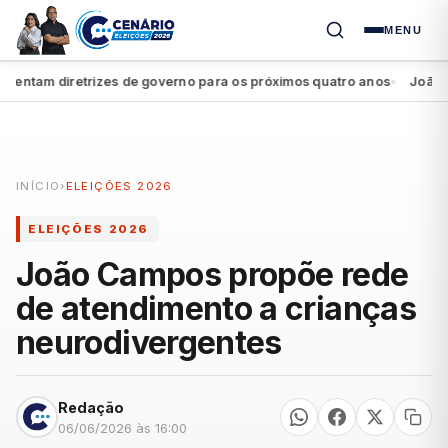
MENU
tam diretrizes de governo para os próximos quatro anos
João Camp
●
INÍCIO
›
ELEIÇÕES 2026
ELEIÇÕES 2026
João Campos propõe rede
de atendimento a crianças
neurodivergentes
Redação
06/06/2026 às 16:00