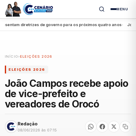
MENU
entam diretrizes de governo para os próximos quatro anos
João Cam
●
INÍCIO
›
ELEIÇÕES 2026
ELEIÇÕES 2026
João Campos recebe apoio
de vice-prefeito e
vereadores de Orocó
Redação
08/06/2026 às 07:15