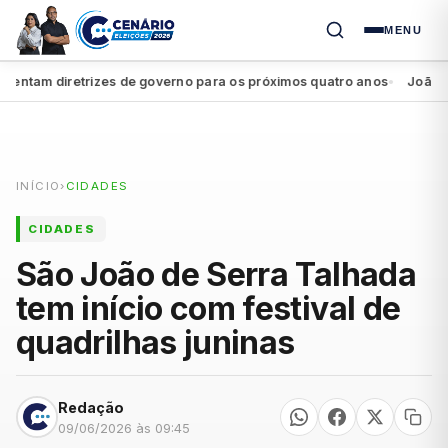
MENU
tam diretrizes de governo para os próximos quatro anos
João Campo
●
INÍCIO
›
CIDADES
CIDADES
São João de Serra Talhada
tem início com festival de
quadrilhas juninas
Redação
09/06/2026 às 09:45