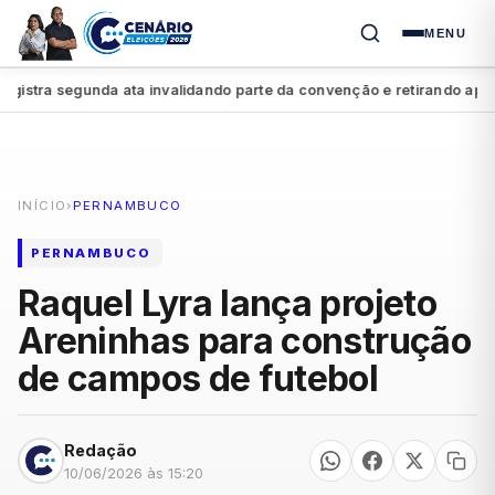
MENU
ra segunda ata invalidando parte da convenção e retirando apoio a R
INÍCIO
›
PERNAMBUCO
PERNAMBUCO
Raquel Lyra lança projeto
Areninhas para construção
de campos de futebol
Redação
10/06/2026 às 15:20