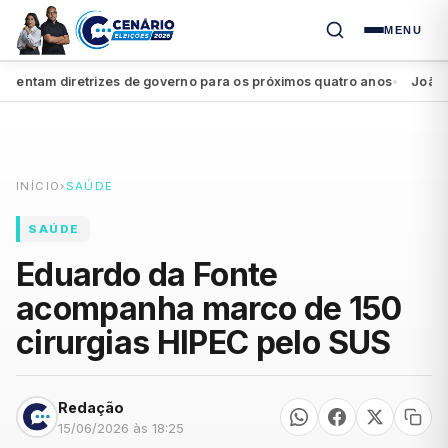
MENU
ntam diretrizes de governo para os próximos quatro anos
João Camp
●
INÍCIO
›
SAÚDE
SAÚDE
Eduardo da Fonte
acompanha marco de 150
cirurgias HIPEC pelo SUS
Redação
15/06/2026 às 18:25