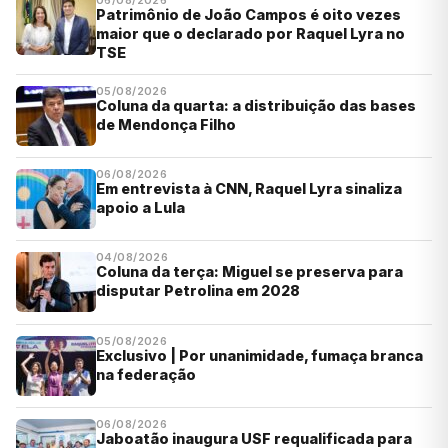
06/08/2026
Patrimônio de João Campos é oito vezes
maior que o declarado por Raquel Lyra no
TSE
05/08/2026
Coluna da quarta: a distribuição das bases
de Mendonça Filho
06/08/2026
Em entrevista à CNN, Raquel Lyra sinaliza
apoio a Lula
04/08/2026
Coluna da terça: Miguel se preserva para
disputar Petrolina em 2028
05/08/2026
Exclusivo | Por unanimidade, fumaça branca
na federação
06/08/2026
Jaboatão inaugura USF requalificada para