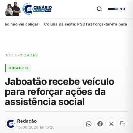
MENU
não vai coligar
Coluna da sexta: PSD faz força-tarefa para impulsi
●
INÍCIO
›
CIDADES
CIDADES
Jaboatão recebe veículo
para reforçar ações da
assistência social
Redação
15/06/2026 às 16:20