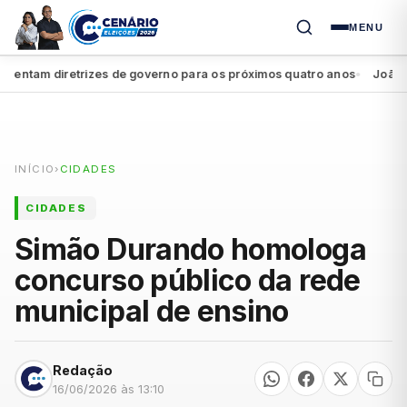
MENU
tam diretrizes de governo para os próximos quatro anos
João Camp
●
INÍCIO
›
CIDADES
CIDADES
Simão Durando homologa
concurso público da rede
municipal de ensino
Redação
16/06/2026 às 13:10