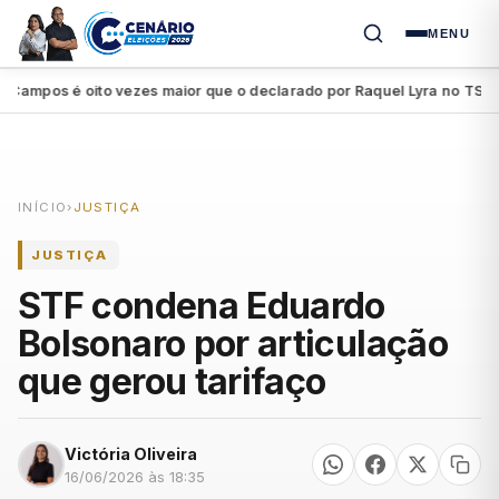
MENU
mpos é oito vezes maior que o declarado por Raquel Lyra no TSE
P
●
INÍCIO
›
JUSTIÇA
JUSTIÇA
STF condena Eduardo
Bolsonaro por articulação
que gerou tarifaço
Victória Oliveira
16/06/2026 às 18:35